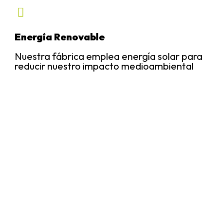
Energía Renovable
Nuestra fábrica emplea energía solar para
reducir nuestro impacto medioambiental
Reciclaje
Nos hacemos responsables de reciclar
junto a nuestro partner Todos Reciclamos
Algunos de nuestros clientes